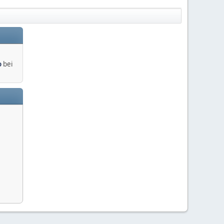
o
bei