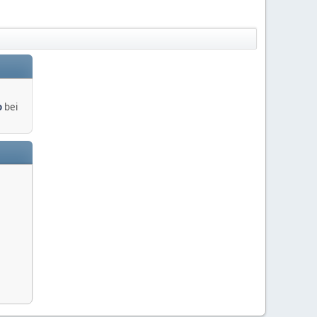
o
bei