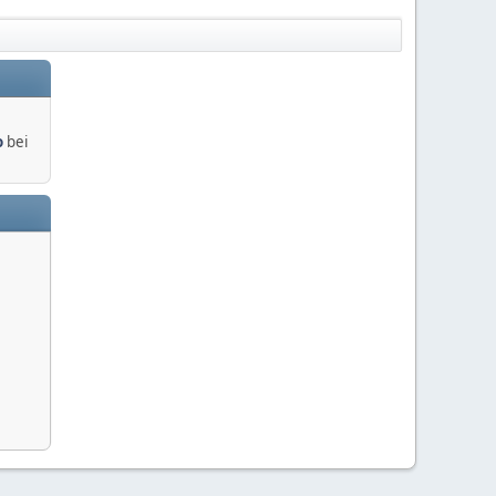
o
bei