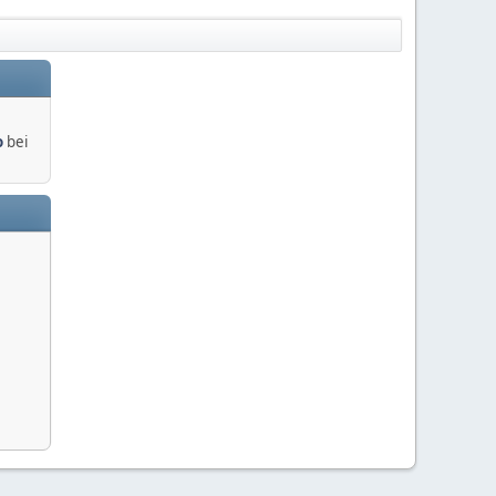
o
bei