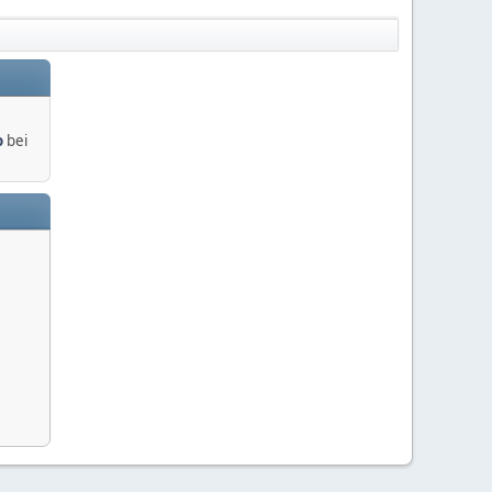
o
bei