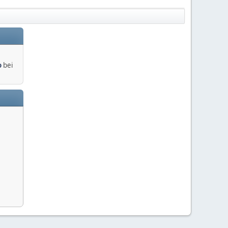
o
bei