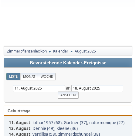
Zimmerpflanzenlexikon
Kalender
August 2025
►
►
Bevorstehende Kalender-Ereignisse
LISTE
MONAT
WOCHE
an
Geburtstage
11. August
:
lothar1957 (68)
,
Gärtner (37)
,
naturmonique (27)
13. August
:
Dennie (49)
,
Kleene (36)
14. August
:
verdilisa (58)
,
zimmerdschungel (38)