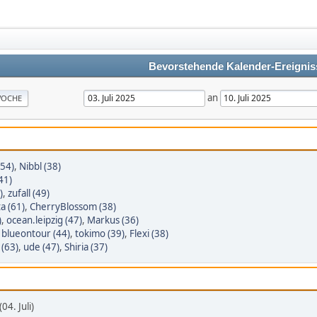
Bevorstehende Kalender-Ereignis
an
OCHE
(54)
,
Nibbl (38)
41)
)
,
zufall (49)
a (61)
,
CherryBlossom (38)
)
,
ocean.leipzig (47)
,
Markus (36)
,
blueontour (44)
,
tokimo (39)
,
Flexi (38)
 (63)
,
ude (47)
,
Shiria (37)
4. Juli)