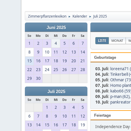
Zimmerpflanzenlexikon
Kalender
Juli 2025
►
►
Juni 2025
So
Mo
Di
Mi
Do
Fr
Sa
LISTE
MONAT
W
1
2
3
4
5
6
7
8
9
10
11
12
13
14
Geburtstage
15
16
17
18
19
20
21
03. Juli
:
loreena71 
22
23
24
25
26
27
28
04. Juli
:
Tinkerbell (
29
30
05. Juli
:
Othmar (73
07. Juli
:
Homo plant
08. Juli
:
kabo66 (59
Juli 2025
09. Juli
:
p-man (62)
So
Mo
Di
Mi
Do
Fr
Sa
10. Juli
:
pankreator
1
2
3
4
5
Feiertage
6
7
8
9
10
11
12
13
14
15
16
17
18
19
Independence Day (0