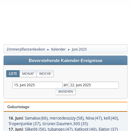
Zimmerpflanzenlexikon
Kalender
Juni 2025
►
►
Bevorstehende Kalender-Ereignisse
LISTE
MONAT
WOCHE
an
Geburtstage
16. Juni
:
Samaloa (66)
,
mercedesozzy (58)
,
Nina (47)
,
kell (40)
,
TropenJunkie (37)
,
Grüner.Daumen.300 (35)
17. Juni
:
Silke06 (56)
,
tubanges (47)
,
Katkoot (40)
,
Elatior (37)