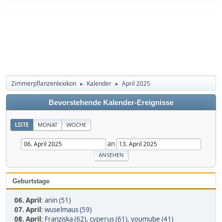
Zimmerpflanzenlexikon
Kalender
April 2025
►
►
Bevorstehende Kalender-Ereignisse
LISTE
MONAT
WOCHE
an
Geburtstage
06. April
:
anin (51)
07. April
:
wuselmaus (59)
08. April
:
Franziska (62)
,
cyperus (61)
,
youmube (41)