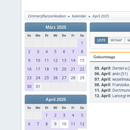
Zimmerpflanzenlexikon
Kalender
April 2025
►
►
März 2025
So
Mo
Di
Mi
Do
Fr
Sa
LISTE
MONAT
W
1
2
3
4
5
6
7
8
Geburtstage
9
10
11
12
13
14
15
05. April
:
Deniera (
16
17
18
19
20
21
22
06. April
:
anin (51)
23
24
25
26
27
28
29
07. April
:
wuselmau
08. April
:
Franziska 
30
31
11. April
:
Dortmund
12. April
:
Lancegrim
April 2025
So
Mo
Di
Mi
Do
Fr
Sa
1
2
3
4
5
6
7
8
9
10
11
12