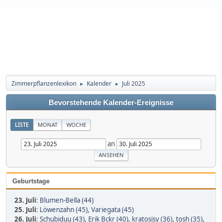
Zimmerpflanzenlexikon
Kalender
Juli 2025
►
►
Bevorstehende Kalender-Ereignisse
LISTE
MONAT
WOCHE
an
Geburtstage
23. Juli
:
Blumen-Bella (44)
25. Juli
:
Löwenzahn (45)
,
Variegata (45)
26. Juli
:
Schubiduu (43)
,
Erik Bckr (40)
,
kratosisy (36)
,
tosh (35)
,