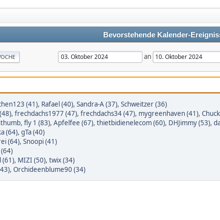
Bevorstehende Kalender-Ereignis
an
OCHE
chen123 (41)
,
Rafael (40)
,
Sandra-A (37)
,
Schweitzer (36)
(48)
,
frechdachs1977 (47)
,
frechdachs34 (47)
,
mygreenhaven (41)
,
Chuck
nthumb
,
fly 1 (83)
,
Apfelfee (67)
,
thietbidienelecom (60)
,
DHJimmy (53)
,
d
a (64)
,
gTa (40)
ei (64)
,
Snoopi (41)
 (64)
 (61)
,
MIZI (50)
,
twix (34)
(43)
,
Orchideenblume90 (34)