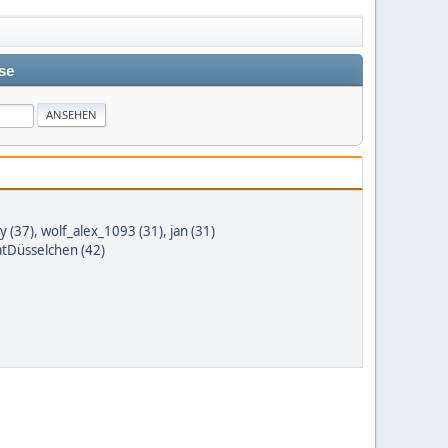
se
y (37)
,
wolf_alex_1093 (31)
,
jan (31)
atDüsselchen (42)