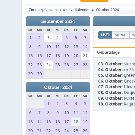
Zimmerpflanzenlexikon
Kalender
Oktober 2024
►
►
September 2024
So
Mo
Di
Mi
Do
Fr
Sa
LISTE
MONAT
W
1
2
3
4
5
6
7
8
9
10
11
12
13
14
Geburtstage
15
16
17
18
19
20
21
03. Oktober
:
stern
22
23
24
25
26
27
28
04. Oktober
:
nic76 
29
30
05. Oktober
:
gree
06. Oktober
:
Gnesk
07. Oktober
:
fckwfr
Oktober 2024
08. Oktober
:
Dirgis
So
Mo
Di
Mi
Do
Fr
Sa
09. Oktober
:
Purzel
1
2
3
4
5
10. Oktober
:
Katja 
6
7
8
9
10
11
12
13
14
15
16
17
18
19
20
21
22
23
24
25
26