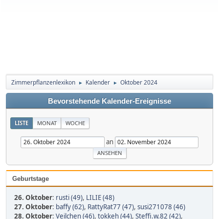
Zimmerpflanzenlexikon
Kalender
Oktober 2024
►
►
Bevorstehende Kalender-Ereignisse
LISTE
MONAT
WOCHE
an
Geburtstage
26. Oktober
:
rusti (49)
,
LILIE (48)
27. Oktober
:
baffy (62)
,
RattyRat77 (47)
,
susi271078 (46)
28. Oktober
:
Veilchen (46)
,
tokkeh (44)
,
Steffi.w.82 (42)
,