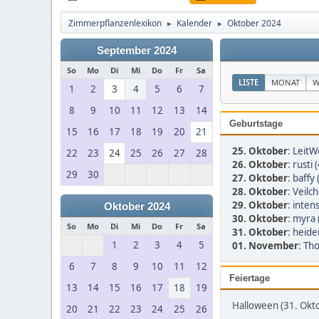
Zimmerpflanzenlexikon
Kalender
Oktober 2024
►
►
September 2024
So
Mo
Di
Mi
Do
Fr
Sa
LISTE
MONAT
W
1
2
3
4
5
6
7
8
9
10
11
12
13
14
Geburtstage
15
16
17
18
19
20
21
25. Oktober
:
LeitWo
22
23
24
25
26
27
28
26. Oktober
:
rusti 
29
30
27. Oktober
:
baffy 
28. Oktober
:
Veilch
29. Oktober
:
inten
Oktober 2024
30. Oktober
:
myra 
So
Mo
Di
Mi
Do
Fr
Sa
31. Oktober
:
heidei
1
2
3
4
5
01. November
:
Tho
6
7
8
9
10
11
12
Feiertage
13
14
15
16
17
18
19
Halloween (31. Okt
20
21
22
23
24
25
26