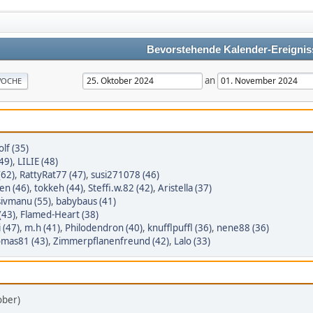
Bevorstehende Kalender-Ereignis
an
OCHE
lf (35)
(49)
,
LILIE (48)
(62)
,
RattyRat77 (47)
,
susi271078 (46)
en (46)
,
tokkeh (44)
,
Steffi.w.82 (42)
,
Aristella (37)
sivmanu (55)
,
babybaus (41)
(43)
,
Flamed-Heart (38)
 (47)
,
m.h (41)
,
Philodendron (40)
,
knufflpuffl (36)
,
nene88 (36)
mas81 (43)
,
Zimmerpflanenfreund (42)
,
Lalo (33)
ober)