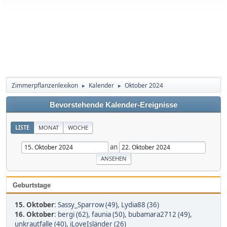
Zimmerpflanzenlexikon
Kalender
Oktober 2024
►
►
Bevorstehende Kalender-Ereignisse
LISTE
MONAT
WOCHE
an
Geburtstage
15. Oktober
:
Sassy_Sparrow (49)
,
Lydia88 (36)
16. Oktober
:
bergi (62)
,
faunia (50)
,
bubamara2712 (49)
,
unkrautfalle (40)
,
iLoveIsländer (26)