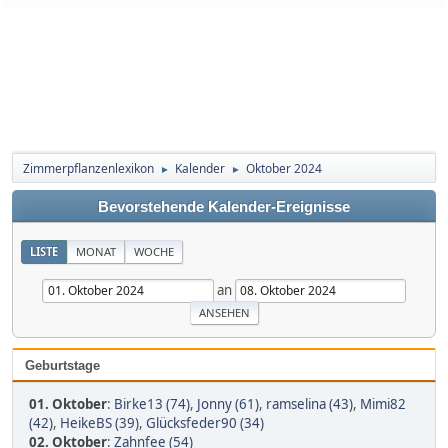
Zimmerpflanzenlexikon
Kalender
Oktober 2024
►
►
Bevorstehende Kalender-Ereignisse
LISTE
MONAT
WOCHE
an
Geburtstage
01. Oktober
:
Birke13 (74)
,
Jonny (61)
,
ramselina (43)
,
Mimi82
(42)
,
HeikeBS (39)
,
Glücksfeder90 (34)
02. Oktober
:
Zahnfee (54)