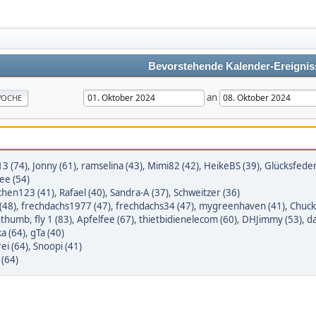
Bevorstehende Kalender-Ereignis
an
OCHE
13 (74)
,
Jonny (61)
,
ramselina (43)
,
Mimi82 (42)
,
HeikeBS (39)
,
Glücksfeder
ee (54)
chen123 (41)
,
Rafael (40)
,
Sandra-A (37)
,
Schweitzer (36)
(48)
,
frechdachs1977 (47)
,
frechdachs34 (47)
,
mygreenhaven (41)
,
Chuck
nthumb
,
fly 1 (83)
,
Apfelfee (67)
,
thietbidienelecom (60)
,
DHJimmy (53)
,
d
a (64)
,
gTa (40)
ei (64)
,
Snoopi (41)
 (64)