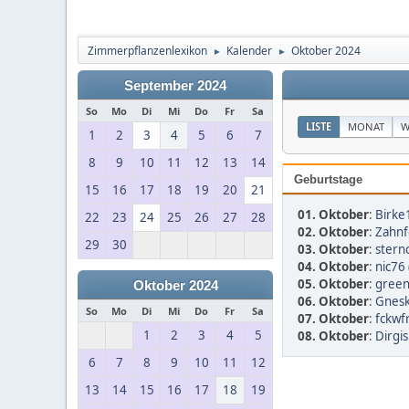
Zimmerpflanzenlexikon
Kalender
Oktober 2024
►
►
September 2024
So
Mo
Di
Mi
Do
Fr
Sa
LISTE
MONAT
W
1
2
3
4
5
6
7
8
9
10
11
12
13
14
Geburtstage
15
16
17
18
19
20
21
01. Oktober
:
Birke
22
23
24
25
26
27
28
02. Oktober
:
Zahnf
29
30
03. Oktober
:
stern
04. Oktober
:
nic76 
05. Oktober
:
gree
Oktober 2024
06. Oktober
:
Gnesk
So
Mo
Di
Mi
Do
Fr
Sa
07. Oktober
:
fckwfr
1
2
3
4
5
08. Oktober
:
Dirgis
6
7
8
9
10
11
12
13
14
15
16
17
18
19