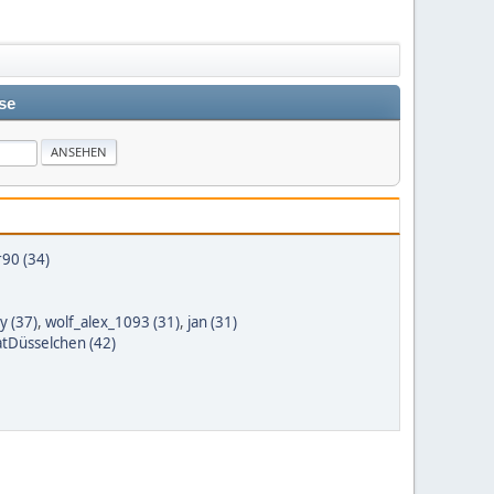
se
90 (34)
y (37)
,
wolf_alex_1093 (31)
,
jan (31)
atDüsselchen (42)