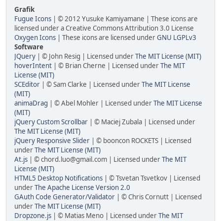
Grafik
Fugue Icons
| © 2012 Yusuke Kamiyamane | These icons are
licensed under a Creative Commons Attribution 3.0 License
Oxygen Icons
| These icons are licensed under
GNU LGPLv3
Software
JQuery
| © John Resig | Licensed under
The MIT License (MIT)
hoverIntent
| © Brian Cherne | Licensed under
The MIT
License (MIT)
SCEditor
| © Sam Clarke | Licensed under
The MIT License
(MIT)
animaDrag
| © Abel Mohler | Licensed under
The MIT License
(MIT)
jQuery Custom Scrollbar
| © Maciej Zubala | Licensed under
The MIT License (MIT)
jQuery Responsive Slider
| © booncon ROCKETS | Licensed
under
The MIT License (MIT)
At.js
| © chord.luo@gmail.com | Licensed under
The MIT
License (MIT)
HTML5 Desktop Notifications
| © Tsvetan Tsvetkov | Licensed
under
The Apache License Version 2.0
GAuth Code Generator/Validator
| © Chris Cornutt | Licensed
under
The MIT License (MIT)
Dropzone.js
| © Matias Meno | Licensed under
The MIT