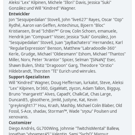
Aleksi "Lex" Kilpinen, Michele "Illori" Davis, Jessica "Suki"
González und Will "Kindred" Wagner.
Entwickler
Jon "Sesquipedalian" Stovell, John "live627" Rayes, Oscar "Ozp"
Rydhé, Aaron van Geffen, Antechinus, Bjoern "Bloc"
Kristiansen, Brad "IchBin™" Grow, Colin Schoen, emanuele,
Hendrik Jan "Compuart" Visser, Jessica "Suki" González, Jon
"Sesquipedalian" Stovell, Juan "JayBachatero" Hernandez, Karl
"RegularExpression" Benson, Matthew "Labradoodle-360"
Kerle, Grudge, Michael "Oldiesmann" Eshom, Michael "Thantos"
Miller, Norv, Peter "Arantor" Spicer, Selman "[SiNaN]" Eser,
Shawn Bulen, Shitiz "Dragooon" Garg, Theodore "Orstio"
Hildebrandt, Thorsten "TE" Eurich und winrules.
Support-Spezialisten
Will "Kindred" Wagner, Doug Heffernan, lurkalot, Steve, Aleksi
"Lex" Kilpinen, br360, GigaWatt, ziycon, Adam Tallon, Bigguy,
Bruno "margarett" Alves, CapadY, ChalkCat, Chas Large,
Duncan85, gbsothere, JimM, Justyne, Kat, Kevin
"greyknight17" Hou, Krash, Mashby, Michael Colin Blaber, Old
Fossil, S-Ace, shadav, Storman™, Wade "sησω" Poulsen und
xenovanis.
Customizer
Diego Andrés, GL700Wing, Johnnie "TwitchisMental" Ballew,
Jonathan "vbgamer45" Valentin, Sami "SychO" Mazouz,