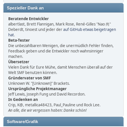
Spezieller Dank an
Beratende Entwickler
albertlast, Brett Flannigan, Mark Rose, René-Gilles "Nao 尚"
Deberdt, tinoest und jeder der
auf GitHub etwas beigetragen
hat
.
Beta-Tester
Die unbezahlbaren Wenigen, die unermüdlich Fehler finden,
Feedback geben und die Entwickler noch wahnsinniger
machen.
Übersetzer
Vielen Dank für Eure Mühe, damit Menschen überall auf der
Welt SMF benutzen können.
Gründervater von SMF
Unknown W. "[Unknown]" Brackets.
Ursprüngliche Projektmanager
Jeff Lewis, Joseph Fung und David Recordon.
In Gedenken an
Crip, K@, metallica48423, Paul_Pauline und Rock Lee.
An alle, die wir vergessen haben: Danke schön!
Software/Grafik