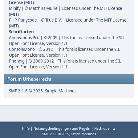
License (MIT)
Minify
| © Matthias Mullie | Licensed under
The MIT License
(MIT)
PHP-Punycode
| © True B.V. | Licensed under
The MIT License
(MIT)
Schriftarten
Anonymous Pro
| © 2009 | This font is licensed under the SIL
Open Font License, Version 1.1
ConsolaMono
| © 2012 | This font is licensed under the SIL
Open Font License, Version 1.1
Phennig
| © 2009-2012 | This font is licensed under the SIL
Open Font License, Version 1.1
Forum Urheberrecht
SMF 2.1.6 © 2025
,
Simple Machines
|
|
Hilfe
Nutzungsbedingungen und Regeln
Nach oben ▲
,
SMF 2.1.6 © 2025
Simple Machines