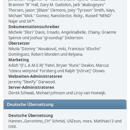
Brannon "B" Hall, Gary M. Gadsdon, Jack "akabugeyes"
Thorsen, Jason "JBlaze" Clemons, Joey "Tyrsson" Smith, Kays,
Michael "Mick." Gomez, NanoSector, Ricky., Russell "NEND"
Najar und SA™.
Dokumentationsschreiber
Michele "Illori" Davis, Irisado, AngelinaBelle, Chainy, Graeme
Spence und Joshua "groundup" Dickerson.
Übersetzer
Nikola "Dzonny" Novaković, m4z, Francisco "d3vcho"
Domínguez, Robert Monden und Relyana.
Marketing
Adish "(F.L.A.M.E.R)" Patel, Bryan "Runic" Deakin, Marcus
"cσσкιє мσηѕтєя" Forsberg und Ralph "[n3rve]" Otowo.
Webseiten-Administratoren
Jeremy "SleePy" Darwood.
Server-Administratoren
Derek Schwab, Michael Johnson und Liroy van Hoewijk.
Deutsche Übersetzung
Deutsche Übersetzung
Hannes „Geronimo_CH“ Schmid, UliZeun, noex, Matthias13 und
Intit.