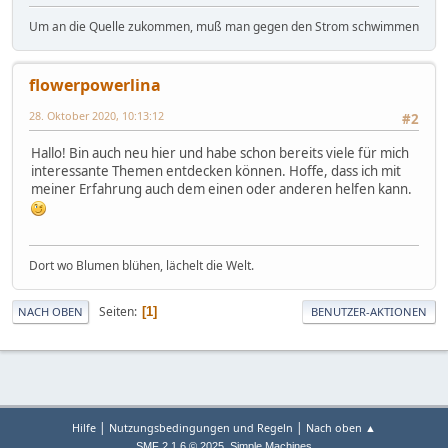
Um an die Quelle zukommen, muß man gegen den Strom schwimmen
flowerpowerlina
28. Oktober 2020, 10:13:12
#2
Hallo! Bin auch neu hier und habe schon bereits viele für mich
interessante Themen entdecken können. Hoffe, dass ich mit
meiner Erfahrung auch dem einen oder anderen helfen kann.
Dort wo Blumen blühen, lächelt die Welt.
Seiten
1
NACH OBEN
BENUTZER-AKTIONEN
|
|
Hilfe
Nutzungsbedingungen und Regeln
Nach oben ▲
,
SMF 2.1.6 © 2025
Simple Machines