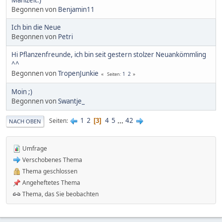
Begonnen von
Benjamin11
Ich bin die Neue
Begonnen von
Petri
Hi Pflanzenfreunde, ich bin seit gestern stolzer Neuankömmling
^^
Begonnen von
TropenJunkie
1
2
Seiten
Moin ;)
Begonnen von
Swantje_
1
2
4
5
...
42
Seiten
3
NACH OBEN
Umfrage
Verschobenes Thema
Thema geschlossen
Angeheftetes Thema
Thema, das Sie beobachten