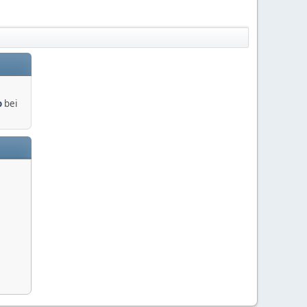
o
bei