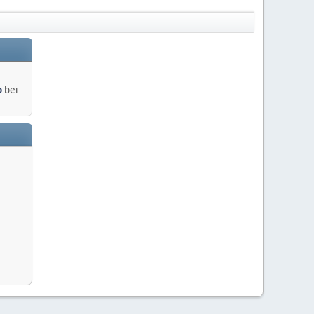
o
bei