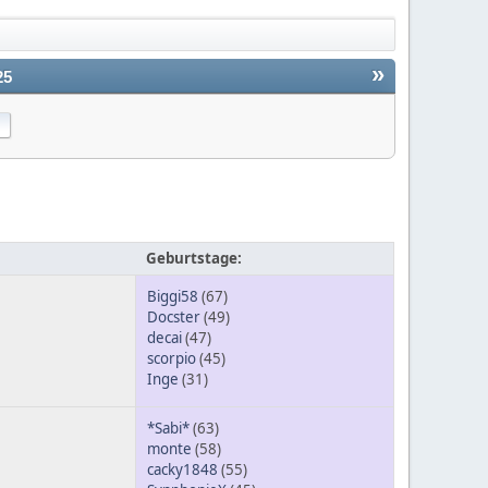
»
25
Geburtstage:
Biggi58
(67)
Docster
(49)
decai
(47)
scorpio
(45)
Inge
(31)
*Sabi*
(63)
monte
(58)
cacky1848
(55)