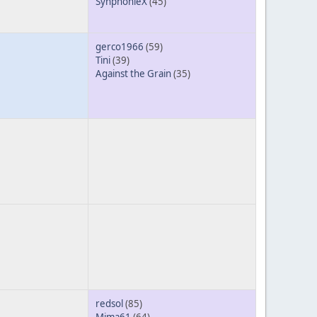
SynphonieX
(45)
gerco1966
(59)
Tini
(39)
Against the Grain
(35)
redsol
(85)