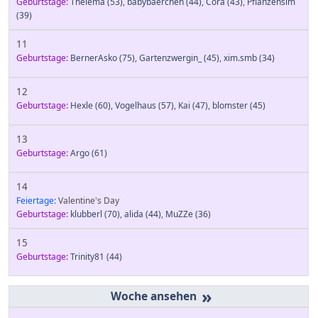
Geburtstage:
Thelema
(53)
,
babybaerchen
(44)
,
Cora
(43)
,
Pflanzensim
(39)
11
Geburtstage:
BernerAsko
(75)
,
Gartenzwergin_
(45)
,
xim.smb
(34)
12
Geburtstage:
Hexle
(60)
,
Vogelhaus
(57)
,
Kai
(47)
,
blomster
(45)
13
Geburtstage:
Argo
(61)
14
Feiertage:
Valentine's Day
Geburtstage:
klubberl
(70)
,
alida
(44)
,
MuZZe
(36)
15
Geburtstage:
Trinity81
(44)
»