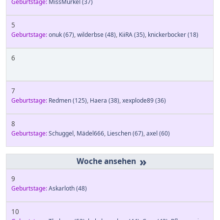
Geburtstage:
MissMurkel
(37)
5
Geburtstage:
onuk
(67)
,
wilderbse
(48)
,
KiiRA
(35)
,
knickerbocker
(18)
6
7
Geburtstage:
Redmen
(125)
,
Haera
(38)
,
xexplode89
(36)
8
Geburtstage:
Schuggel
,
Mädel666
,
Lieschen
(67)
,
axel
(60)
»
9
Geburtstage:
Askarloth
(48)
10