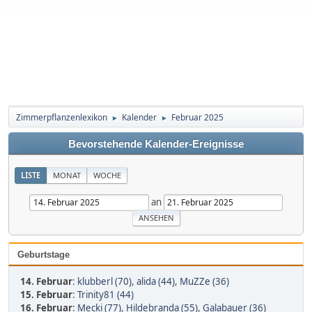
Zimmerpflanzenlexikon
Kalender
Februar 2025
►
►
Bevorstehende Kalender-Ereignisse
LISTE
MONAT
WOCHE
an
Geburtstage
14. Februar
:
klubberl (70)
,
alida (44)
,
MuZZe (36)
15. Februar
:
Trinity81 (44)
16. Februar
:
Mecki (77)
,
Hildebranda (55)
,
Galabauer (36)