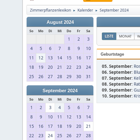
Zimmerpflanzenlexikon
Kalender
September 2024
►
►
August 2024
So
Mo
Di
Mi
Do
Fr
Sa
LISTE
MONAT
W
1
2
3
4
5
6
7
8
9
10
Geburtstage
11
12
13
14
15
16
17
05. September
:
Ro
18
19
20
21
22
23
24
06. September
:
Bl
25
26
27
28
29
30
31
07. September
:
Kel
08. September
:
Rat
09. September
:
Guz
September 2024
10. September
:
Kri
So
Mo
Di
Mi
Do
Fr
Sa
1
2
3
4
5
6
7
8
9
10
11
12
13
14
15
16
17
18
19
20
21
22
23
24
25
26
27
28