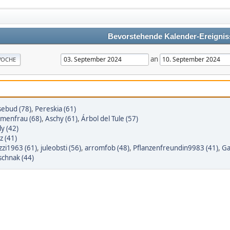
Bevorstehende Kalender-Ereignis
an
OCHE
sebud (78)
,
Pereskia (61)
umenfrau (68)
,
Aschy (61)
,
Árbol del Tule (57)
ly (42)
z (41)
zi1963 (61)
,
juleobsti (56)
,
arromfob (48)
,
Pflanzenfreundin9983 (41)
,
Ga
schnak (44)