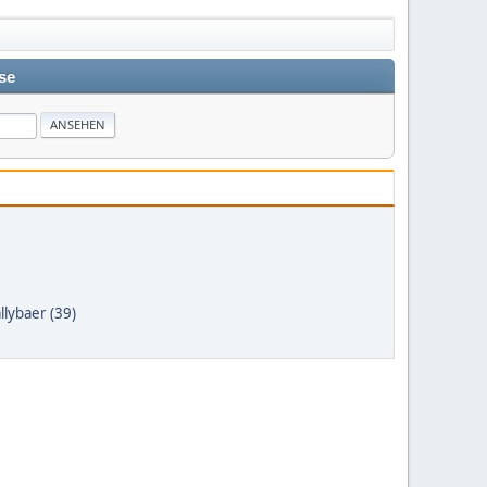
se
llybaer (39)