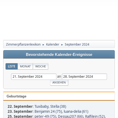
Zimmerpflanzenlexikon
Kalender
September 2024
►
►
Bevorstehende Kalender-Ereignisse
LISTE
MONAT
WOCHE
an
Geburtstage
22. September
:
Tuxibaby
,
Stella (38)
23. September
:
Benjamin 24 (75)
,
luana-delia (61)
25. September
:
peter-49 (75)
,
Dessau207 (66)
,
Ralfilein (52)
,