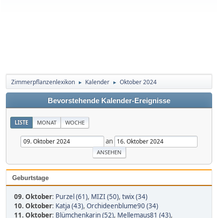
Zimmerpflanzenlexikon
Kalender
Oktober 2024
►
►
Bevorstehende Kalender-Ereignisse
LISTE
MONAT
WOCHE
an
Geburtstage
09. Oktober
:
Purzel (61)
,
MIZI (50)
,
twix (34)
10. Oktober
:
Katja (43)
,
Orchideenblume90 (34)
11. Oktober
:
Blümchenkarin (52)
,
Mellemaus81 (43)
,