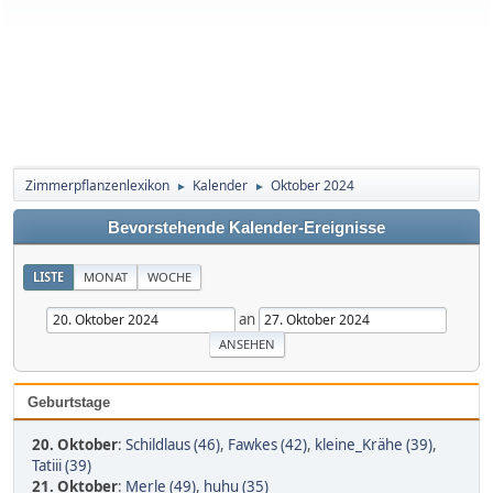
Zimmerpflanzenlexikon
Kalender
Oktober 2024
►
►
Bevorstehende Kalender-Ereignisse
LISTE
MONAT
WOCHE
an
Geburtstage
20. Oktober
:
Schildlaus (46)
,
Fawkes (42)
,
kleine_Krähe (39)
,
Tatiii (39)
21. Oktober
:
Merle (49)
,
huhu (35)