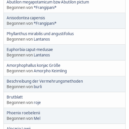
Abutilon megapotamicum bzw Abutilon pictum
Begonnen von
*Frangipani*
Anisodontea capensis
Begonnen von
*Frangipani*
Phyllanthus mirabilis und angustifolius
Begonnen von
Lantanos
Euphorbia caput-medusae
Begonnen von
Lantanos
Amorphophallus konjac Größe
Begonnen von
Amorpho Keimling
Beschreibung der Vermehrungsmethoden
Begonnen von
burli
Brutblatt
Begonnen von
roje
Phoenix roebelenii
Begonnen von
Mel
Alocasia Lowii