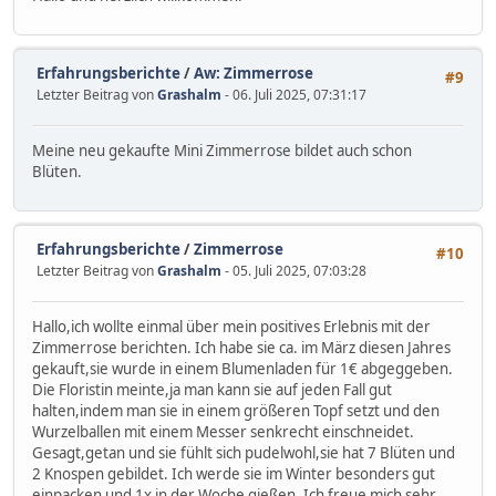
Erfahrungsberichte
/
Aw: Zimmerrose
#9
Letzter Beitrag von
Grashalm
- 06. Juli 2025, 07:31:17
Meine neu gekaufte Mini Zimmerrose bildet auch schon
Blüten.
Erfahrungsberichte
/
Zimmerrose
#10
Letzter Beitrag von
Grashalm
- 05. Juli 2025, 07:03:28
Hallo,ich wollte einmal über mein positives Erlebnis mit der
Zimmerrose berichten. Ich habe sie ca. im März diesen Jahres
gekauft,sie wurde in einem Blumenladen für 1€ abgeggeben.
Die Floristin meinte,ja man kann sie auf jeden Fall gut
halten,indem man sie in einem größeren Topf setzt und den
Wurzelballen mit einem Messer senkrecht einschneidet.
Gesagt,getan und sie fühlt sich pudelwohl,sie hat 7 Blüten und
2 Knospen gebildet. Ich werde sie im Winter besonders gut
einpacken und 1x in der Woche gießen. Ich freue mich sehr