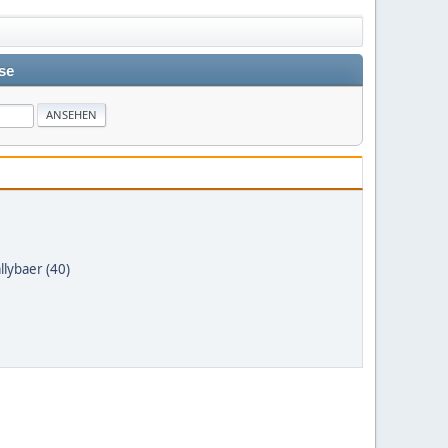
se
llybaer (40)