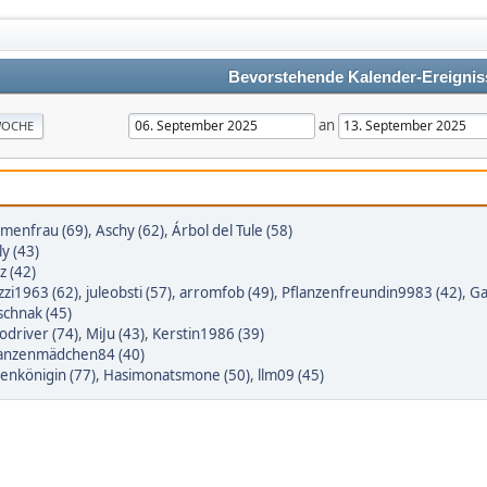
Bevorstehende Kalender-Ereignis
an
OCHE
umenfrau (69)
,
Aschy (62)
,
Árbol del Tule (58)
ly (43)
z (42)
zi1963 (62)
,
juleobsti (57)
,
arromfob (49)
,
Pflanzenfreundin9983 (42)
,
Ga
schnak (45)
odriver (74)
,
MiJu (43)
,
Kerstin1986 (39)
lanzenmädchen84 (40)
enkönigin (77)
,
Hasimonatsmone (50)
,
llm09 (45)