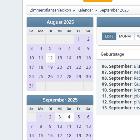
Zimmerpflanzenlexikon
Kalender
September 2025
►
►
August 2025
So
Mo
Di
Mi
Do
Fr
Sa
LISTE
MONAT
W
1
2
3
4
5
6
7
8
9
Geburtstage
10
11
12
13
14
15
16
06. September
:
Bl
17
18
19
20
21
22
23
07. September
:
Kel
24
25
26
27
28
29
30
08. September
:
Rat
09. September
:
Guz
31
10. September
:
Kri
11. September
:
job
September 2025
12. September
:
pf
13. September
:
ros
So
Mo
Di
Mi
Do
Fr
Sa
1
2
3
4
5
6
7
8
9
10
11
12
13
14
15
16
17
18
19
20