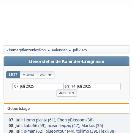
Zimmerpflanzenlexikon
Kalender
Juli 2025
►
►
Bevorstehende Kalender-Ereignisse
LISTE
MONAT
WOCHE
an
Geburtstage
07. Juli
:
Homo planta (61)
,
CherryBlossom (38)
08. Juli
:
kabo66 (59)
,
ocean.leipzig (47)
,
Markus (36)
09. Juli
:
p-man (62)
,
blueontour (44)
,
tokimo (39)
,
Flexi (38)