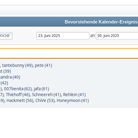
Bevorstehende Kalender-Ereignis
an
OCHE
,
tantebunny (49)
,
pete (41)
t (39)
xandra (40)
(42)
3)
,
007benita (62)
,
jafa (61)
7)
,
Thiehoff (46)
,
Schneereh (41)
,
Rehlein (41)
59)
,
Hackmett (56)
,
ChiVe (53)
,
Honeymoon (41)