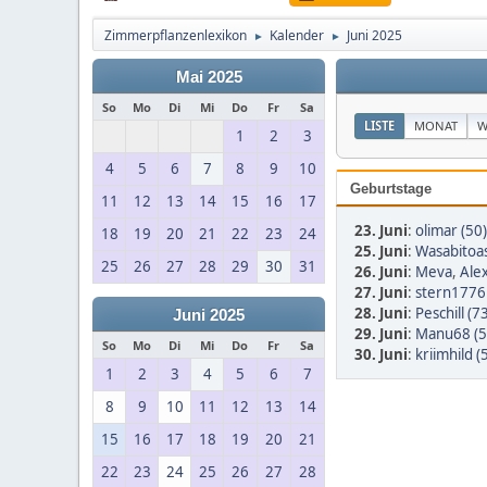
Zimmerpflanzenlexikon
Kalender
Juni 2025
►
►
Mai 2025
So
Mo
Di
Mi
Do
Fr
Sa
LISTE
MONAT
W
1
2
3
4
5
6
7
8
9
10
Geburtstage
11
12
13
14
15
16
17
23. Juni
:
olimar (50)
18
19
20
21
22
23
24
25. Juni
:
Wasabitoas
25
26
27
28
29
30
31
26. Juni
:
Meva
,
Ale
27. Juni
:
stern1776 
28. Juni
:
Peschill (7
Juni 2025
29. Juni
:
Manu68 (5
So
Mo
Di
Mi
Do
Fr
Sa
30. Juni
:
kriimhild (
1
2
3
4
5
6
7
8
9
10
11
12
13
14
15
16
17
18
19
20
21
22
23
24
25
26
27
28