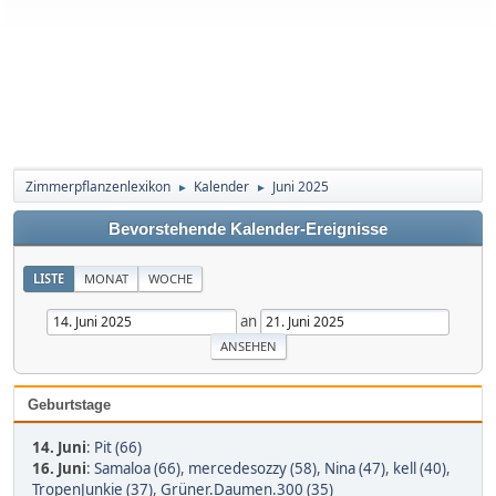
Zimmerpflanzenlexikon
Kalender
Juni 2025
►
►
Bevorstehende Kalender-Ereignisse
LISTE
MONAT
WOCHE
an
Geburtstage
14. Juni
:
Pit (66)
16. Juni
:
Samaloa (66)
,
mercedesozzy (58)
,
Nina (47)
,
kell (40)
,
TropenJunkie (37)
,
Grüner.Daumen.300 (35)