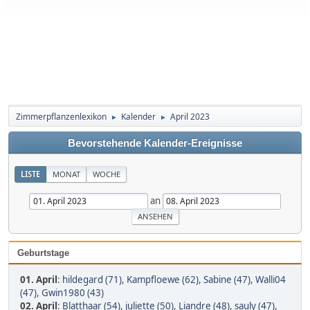
Zimmerpflanzenlexikon
Kalender
April 2023
►
►
Bevorstehende Kalender-Ereignisse
LISTE
MONAT
WOCHE
an
Geburtstage
01. April
:
hildegard (71)
,
Kampfloewe (62)
,
Sabine (47)
,
Walli04
(47)
,
Gwin1980 (43)
02. April
:
Blatthaar (54)
,
juliette (50)
,
Liandre (48)
,
sauly (47)
,