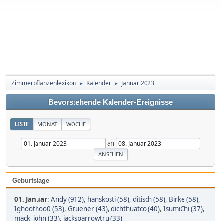
Zimmerpflanzenlexikon
Kalender
Januar 2023
►
►
Bevorstehende Kalender-Ereignisse
LISTE
MONAT
WOCHE
an
Geburtstage
01. Januar
:
Andy (912)
,
hanskosti (58)
,
ditisch (58)
,
Birke (58)
,
Ighoothoo0 (53)
,
Gruener (43)
,
dichthuatco (40)
,
IsumiChi (37)
,
mack_john (33)
,
jacksparrowtru (33)