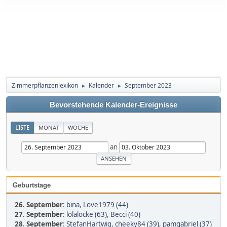
Zimmerpflanzenlexikon
Kalender
September 2023
►
►
Bevorstehende Kalender-Ereignisse
LISTE
MONAT
WOCHE
an
Geburtstage
26. September
:
bina
,
Love1979 (44)
27. September
:
lolalocke (63)
,
Becci (40)
28. September
:
StefanHartwig
,
cheeky84 (39)
,
pamgabriel (37)