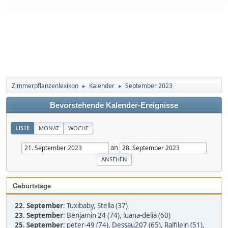
Zimmerpflanzenlexikon
Kalender
September 2023
►
►
Bevorstehende Kalender-Ereignisse
LISTE
MONAT
WOCHE
an
Geburtstage
22. September
:
Tuxibaby
,
Stella (37)
23. September
:
Benjamin 24 (74)
,
luana-delia (60)
25. September
:
peter-49 (74)
,
Dessau207 (65)
,
Ralfilein (51)
,