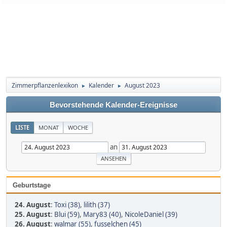
Zimmerpflanzenlexikon
Kalender
August 2023
►
►
Bevorstehende Kalender-Ereignisse
LISTE
MONAT
WOCHE
an
Geburtstage
24. August
:
Toxi (38)
,
lilith (37)
25. August
:
Blui (59)
,
Mary83 (40)
,
NicoleDaniel (39)
26. August
:
walmar (55)
,
fusselchen (45)