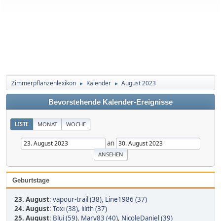
Zimmerpflanzenlexikon
Kalender
August 2023
►
►
Bevorstehende Kalender-Ereignisse
LISTE
MONAT
WOCHE
an
Geburtstage
23. August
:
vapour-trail (38)
,
Line1986 (37)
24. August
:
Toxi (38)
,
lilith (37)
25. August
:
Blui (59)
,
Mary83 (40)
,
NicoleDaniel (39)