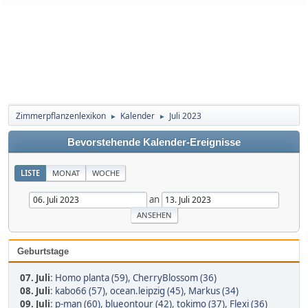
Zimmerpflanzenlexikon
Kalender
Juli 2023
►
►
Bevorstehende Kalender-Ereignisse
LISTE
MONAT
WOCHE
an
Geburtstage
07. Juli
:
Homo planta (59)
,
CherryBlossom (36)
08. Juli
:
kabo66 (57)
,
ocean.leipzig (45)
,
Markus (34)
09. Juli
:
p-man (60)
,
blueontour (42)
,
tokimo (37)
,
Flexi (36)