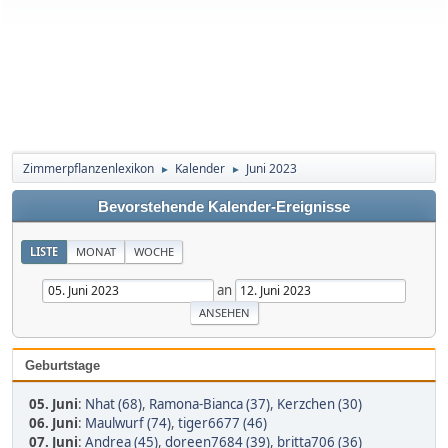
Zimmerpflanzenlexikon
Kalender
Juni 2023
►
►
Bevorstehende Kalender-Ereignisse
LISTE
MONAT
WOCHE
an
Geburtstage
05. Juni
:
Nhat (68)
,
Ramona-Bianca (37)
,
Kerzchen (30)
06. Juni
:
Maulwurf (74)
,
tiger6677 (46)
07. Juni
:
Andrea (45)
,
doreen7684 (39)
,
britta706 (36)