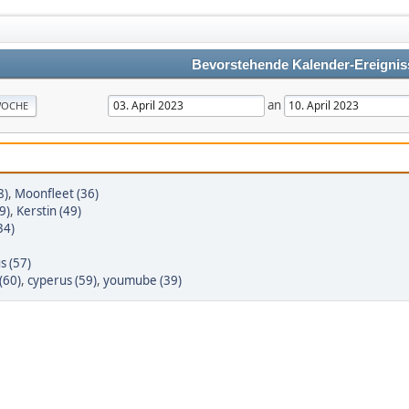
Bevorstehende Kalender-Ereignis
an
OCHE
8)
,
Moonfleet (36)
9)
,
Kerstin (49)
34)
s (57)
(60)
,
cyperus (59)
,
youmube (39)