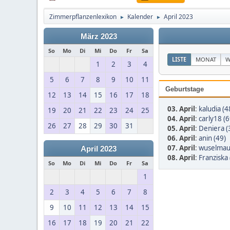
Zimmerpflanzenlexikon
Kalender
April 2023
►
►
März 2023
So
Mo
Di
Mi
Do
Fr
Sa
LISTE
MONAT
W
1
2
3
4
5
6
7
8
9
10
11
Geburtstage
12
13
14
15
16
17
18
03. April
:
kaludia (4
19
20
21
22
23
24
25
04. April
:
carly18 (6
26
27
28
29
30
31
05. April
:
Deniera (
06. April
:
anin (49)
07. April
:
wuselmau
April 2023
08. April
:
Franziska 
So
Mo
Di
Mi
Do
Fr
Sa
1
2
3
4
5
6
7
8
9
10
11
12
13
14
15
16
17
18
19
20
21
22