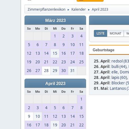
Zimmerpflanzenlexikon
Kalender
April 2023
►
►
März 2023
So
Mo
Di
Mi
Do
Fr
Sa
LISTE
MONAT
W
1
2
3
4
5
6
7
8
9
10
11
Geburtstage
12
13
14
15
16
17
18
25. April
:
redsol (83
19
20
21
22
23
24
25
26. April
:
bulli (44)
,
26
27
28
29
30
31
27. April
:
elle
,
Domi
28. April
:
lapis (60)
,
29. April
:
Blocker (
April 2023
01. Mai
:
Lantanos (
So
Mo
Di
Mi
Do
Fr
Sa
1
2
3
4
5
6
7
8
9
10
11
12
13
14
15
16
17
18
19
20
21
22