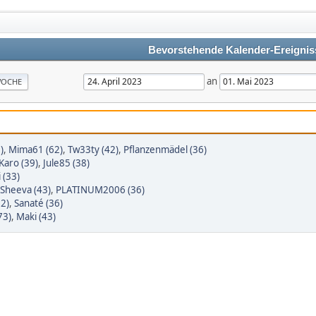
Bevorstehende Kalender-Ereignis
an
OCHE
)
,
Mima61 (62)
,
Tw33ty (42)
,
Pflanzenmädel (36)
Karo (39)
,
Jule85 (38)
 (33)
Sheeva (43)
,
PLATINUM2006 (36)
52)
,
Sanaté (36)
73)
,
Maki (43)