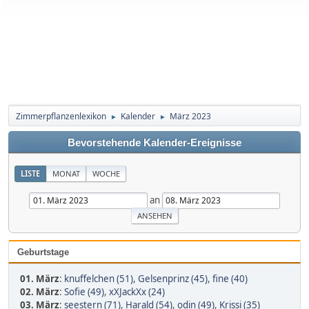
Zimmerpflanzenlexikon
Kalender
März 2023
►
►
Bevorstehende Kalender-Ereignisse
LISTE
MONAT
WOCHE
an
Geburtstage
01. März
:
knuffelchen (51)
,
Gelsenprinz (45)
,
fine (40)
02. März
:
Sofie (49)
,
xXJackXx (24)
03. März
:
seestern (71)
,
Harald (54)
,
odin (49)
,
Krissi (35)