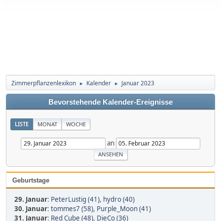
Zimmerpflanzenlexikon
Kalender
Januar 2023
►
►
Bevorstehende Kalender-Ereignisse
LISTE
MONAT
WOCHE
an
Geburtstage
29. Januar
:
PeterLustig (41)
,
hydro (40)
30. Januar
:
tommes7 (58)
,
Purple_Moon (41)
31. Januar
:
Red Cube (48)
,
DieCo (36)