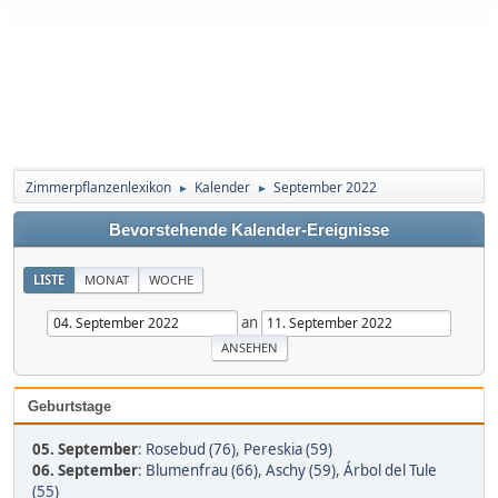
Zimmerpflanzenlexikon
Kalender
September 2022
►
►
Bevorstehende Kalender-Ereignisse
LISTE
MONAT
WOCHE
an
Geburtstage
05. September
:
Rosebud (76)
,
Pereskia (59)
06. September
:
Blumenfrau (66)
,
Aschy (59)
,
Árbol del Tule
(55)