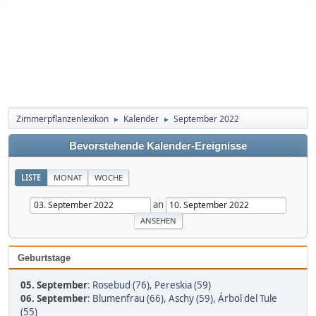
Zimmerpflanzenlexikon
Kalender
September 2022
►
►
Bevorstehende Kalender-Ereignisse
LISTE
MONAT
WOCHE
an
Geburtstage
05. September
:
Rosebud (76)
,
Pereskia (59)
06. September
:
Blumenfrau (66)
,
Aschy (59)
,
Árbol del Tule
(55)